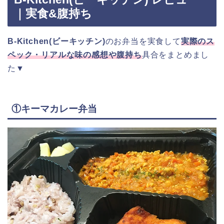
｜実食&腹持ち
B-Kitchen(ビーキッチン)
のお弁当を実食して
実際のス
ペック・リアルな味の感想や腹持ち
具合をまとめまし
た▼
①キーマカレー弁当