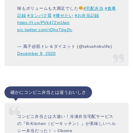
味もボリュームも大満足でした
#宅配弁当
#食事
記録
#タンパク質
#痩せたい
#お弁当記録
https://t.co/PVk47ZmUwn
pic.twitter.com/rDhsTdg2lc
— 風子@筋トレ＆ダイエット (@takushokulife)
December 8, 2020
確かにコンビニ弁当とは違うおいしさ
コンビニ弁当とは大違い！冷凍弁当宅配サービス
の『B-Kitchen（ビーキッチン）』が美味しいヘル
シー弁当だった！ – Okome