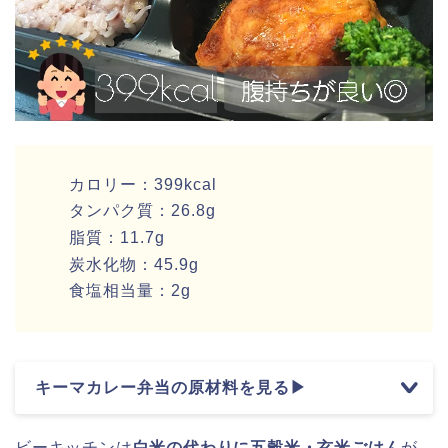
カロリー：399kcal
タンパク質：26.8g
脂質：11.7g
炭水化物：45.9g
食塩相当量：2g
キーマカレー弁当の原材料を見る▶
ビーキッチンは
白米の代わりに五穀米・玄米ごはん
が