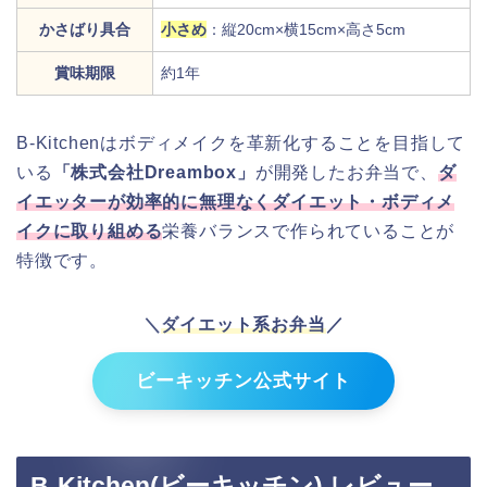
かさばり具合
小さめ
：縦20cm×横15cm×高さ5cm
賞味期限
約1年
B-Kitchenはボディメイクを革新化することを目指して
いる
「株式会社Dreambox」
が開発したお弁当で、
ダ
イエッターが効率的に無理なくダイエット・ボディメ
イクに取り組める
栄養バランスで作られていることが
特徴です。
＼
ダイエット系お弁当
／
ビーキッチン公式サイト
B-Kitchen(ビーキッチン) レビュー