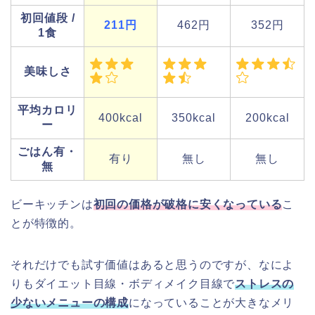
初回値段 /
211円
462円
352円
1食
美味しさ
平均カロリ
400kcal
350kcal
200kcal
ー
ごはん有・
有り
無し
無し
無
ビーキッチンは
初回の価格が破格に安くなっている
こ
とが特徴的。
それだけでも試す価値はあると思うのですが、なによ
りもダイエット目線・ボディメイク目線で
ストレスの
少ないメニューの構成
になっていることが大きなメリ