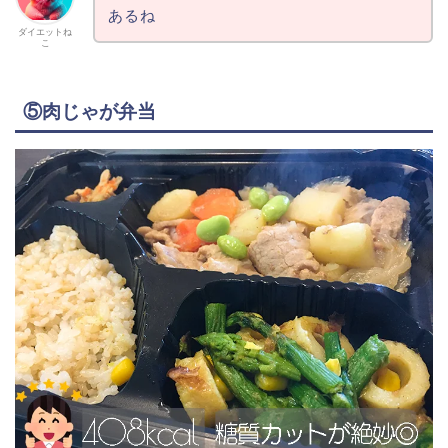
あるね
ダイエットね
こ
⑤肉じゃが弁当