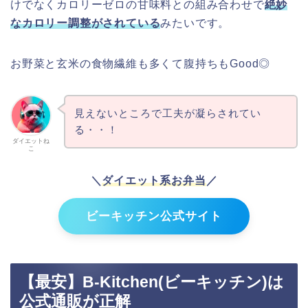
けでなくカロリーゼロの甘味料との組み合わせで
絶妙
なカロリー調整がされている
みたいです。
お野菜と玄米の食物繊維も多くて腹持ちもGood◎
見えないところで工夫が凝らされてい
る・・！
ダイエットね
こ
＼
ダイエット系お弁当
／
ビーキッチン公式サイト
【最安】B-Kitchen(ビーキッチン)は
公式通販が正解