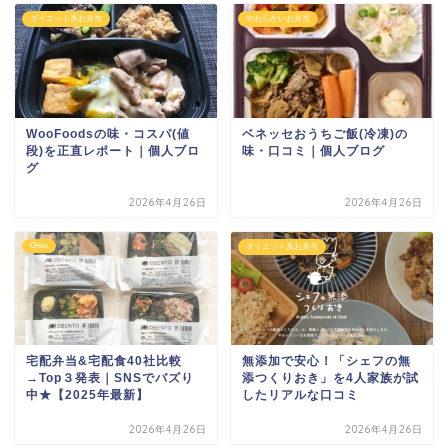
ダイエット系お弁当
やわらかいお弁当
WooFoodsの味・コスパ(値
ベネッセおうちご飯(冷凍)の
段)を正直レポート｜個人ブロ
味・口コミ｜個人ブログ
グ
2026年4月26日
2026年4月26日
Oisix
ダイエット系お弁当
宅配弁当&宅配食40社比較
無添加で安心！「シェフの無
→Top３発表｜SNSでバズり
添つくりおき」を4人家族が試
中★【2025年最新】
したリアルな口コミ
2026年4月26日
2026年4月26日