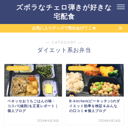
ズボラなチェロ弾きが好きな
宅配食
お気に入りグッズで気分あげてこ★
― CATEGORY ―
ダイエット系お弁当
やわらかいお弁当
ダイエット系お弁当
ベネッセおうちごはんの味・
B-kitchen(ビーキッチン)のダ
コスパ(値段)を正直レポート｜
イエット効率を検証＆みんな
個人ブログ
の口コミ★個人ブログ
2026年4月26日
2026年4月26日