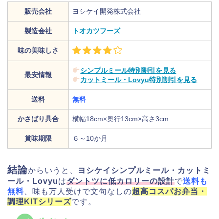
販売会社
ヨシケイ開発株式会社
製造会社
トオカツフーズ
味の美味しさ
シンプルミール特別割引を見る
最安情報
カットミール・Lovyu特別割引を見る
送料
無料
かさばり具合
横幅18cm×奥行13cm×高さ3cm
賞味期限
６～10か月
結論
からいうと、
ヨシケイシンプルミール・カットミ
ール・Lovyu
は
ダントツに低カロリーの設計
で
送料も
無料
、味も万人受けで文句なしの
超高コスパお弁当・
調理KITシリーズ
です。