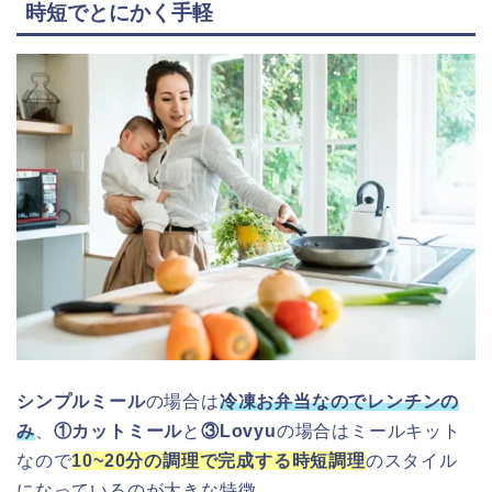
時短でとにかく手軽
シンプルミール
の場合は
冷凍お弁当なのでレンチンの
み
、
①カットミール
と
③Lovyu
の場合はミールキット
なので
10~20分の調理で完成する時短調理
のスタイル
になっているのが大きな特徴。