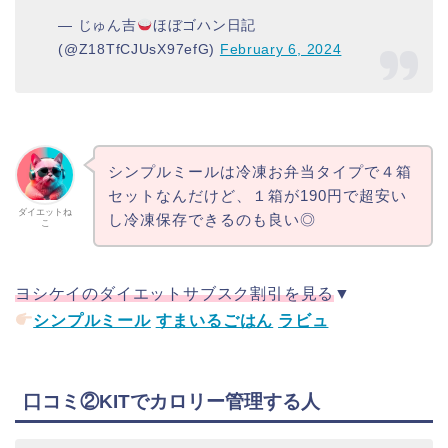
— じゅん吉
ほぼゴハン日記
(@Z18TfCJUsX97efG)
February 6, 2024
シンプルミールは冷凍お弁当タイプで４箱
セットなんだけど、１箱が190円で超安い
ダイエットね
し冷凍保存できるのも良い◎
こ
ヨシケイのダイエットサブスク割引を見る
▼
シンプルミール
すまいるごはん
ラビュ
口コミ②KITでカロリー管理する人