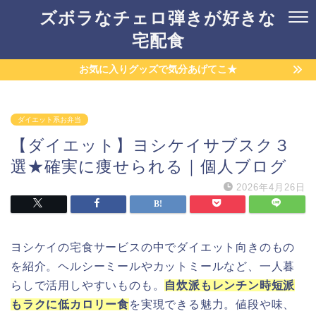
ズボラなチェロ弾きが好きな
宅配食
お気に入りグッズで気分あげてこ★
ダイエット系お弁当
【ダイエット】ヨシケイサブスク３
選★確実に痩せられる｜個人ブログ
2026年4月26日
ヨシケイの宅食サービスの中でダイエット向きのもの
を紹介。ヘルシーミールやカットミールなど、一人暮
らしで活用しやすいものも。
自炊派もレンチン時短派
もラクに低カロリー食
を実現できる魅力。値段や味、