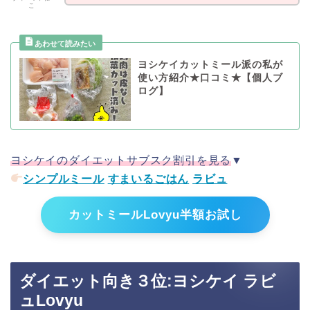
こ
ヨシケイカットミール派の私が
使い方紹介★口コミ★【個人ブ
ログ】
ヨシケイのダイエットサブスク割引を見る
▼
シンプルミール
すまいるごはん
ラビュ
カットミールLovyu半額お試し
ダイエット向き３位:ヨシケイ ラビ
ュLovyu