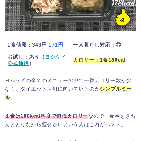
1食値段：
343円
171円
一人暮らし対応：◎
お試し：あり（
ヨシケイ
カロリー：1食180cal
公式通販
）
ヨシケイの全てのメニューの中で一番カロリー数が少
なく、ダイエット活用に向いているのが
シンプルミー
ル
。
１食は180kcal程度で超低カロリー
なので、食事をきち
んととりながら瘦せたいという人はこれがベスト。