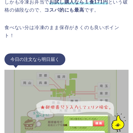
しかも冷凍お弁当で
お試し購入なら１食171円
という破
格の値段なので、
コスパ的にも最高
です。
食べない分は冷凍のまま保存がきくのも良いポイン
ト！
今日の注文なら明日届く