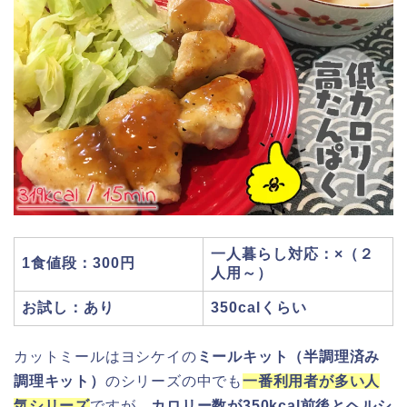
一人暮らし対応：×（２
1食値段：300円
人用～）
お試し：あり
350calくらい
カットミールはヨシケイの
ミールキット（半調理済み
調理キット）
のシリーズの中でも
一番利用者が多い人
気シリーズ
ですが、
カロリー数が350kcal前後とヘルシ